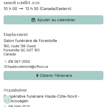
samedi 11 juillet 2026
10 h 00
13 h 50
(
Canada/Eastern
)
Ajouter au calendrier
Emplacement
Salon funéraire de Forestville
180, route 138 Ouest
Forestville QC G0T 1E0
Canada
418 587-2050
hautecotenord@cfhcn.ca
Obtenir l'itinéraire
Organisateur
Coopérative funéraire Haute-Côte-Nord -
Manicouagan
418 589-2570