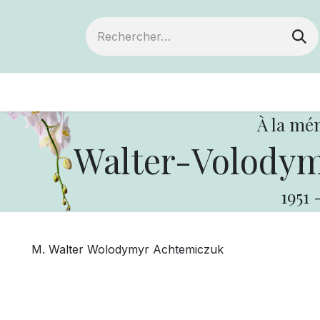
ts
Devenir membre
Votre coopérative
À la mé
Walter-Volodym
1951
M. Walter Wolodymyr Achtemiczuk