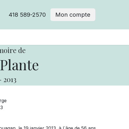
418 589-2570
Mon compte
moire de
Plante
-
2013
rge
13
uagan, le 19 janvier 2013, à l`âge de 56 ans,