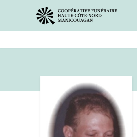
Avis de décès
Services offer