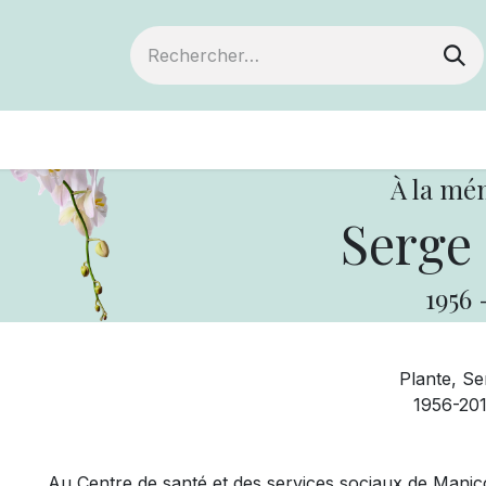
ts
Devenir membre
Votre coopérative
À la mé
Serge 
1956
Plante, Se
1956-20
Au Centre de santé et des services sociaux de Manico