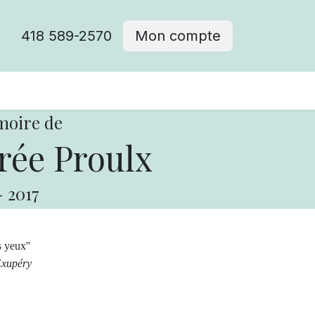
418 589-2570
Mon compte
moire de
ée Proulx
-
2017
s yeux''
éry