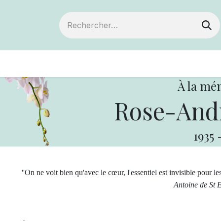
ts
Devenir membre
Votre coopérative
À la mé
Rose-Andr
1935
''On ne voit bien qu'avec le cœur, l'essentiel est invisible pour le
Antoine de St Exup