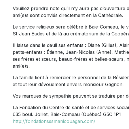
Veuillez prendre note qu’il n’y aura pas d’ouverture d
ami(e)s sont conviés directement en la Cathédrale.
Le service religieux sera célébré à Baie-Comeau, le 
St-Jean Eudes et de là au crématorium de la Coopéra
Il laisse dans le deuil ses enfants : Diane (Gilles), Al
petits-enfants : Étienne, Jean-Nicolas (Anne), Mathi
ses frères et sœurs, beaux-frères et belles-sœurs, n
ami(e)s.
La famille tient à remercier le personnel de la Rési
et tout leur dévouement envers monsieur Gagnon.
Vos marques de sympathie peuvent se traduire par d
La Fondation du Centre de santé et de services soc
635 boul. Jolliet, Baie-Comeau (Québec) G5C 1P1
http://fondationsssmanicouagan.com/