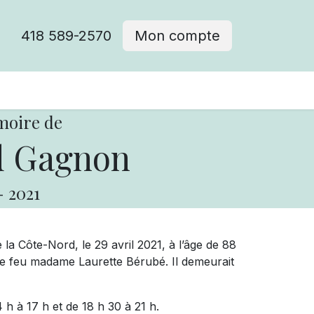
418 589-2570
Mon compte
moire de
 Gagnon
-
2021
 la Côte-Nord, le 29 avril 2021, à l’âge de 88
 feu madame Laurette Bérubé. Il demeurait
 h à 17 h et de 18 h 30 à 21 h.