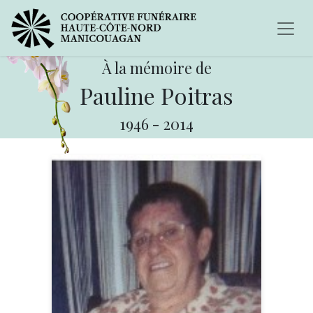
À la mémoire de
Pauline Poitras
1946
-
2014