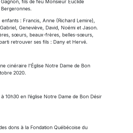
e Gagnon, fils de feu Monsieur Euclide
rait aux Bergeronnes.
 enfants : Francis, Anne (Richard Lemire),
 Gabriel, Geneviève, David, Noémi et Jason.
rères, sœurs, beaux-frères, belles-sœurs,
parti retrouver ses fils : Dany et Hervé.
rne cinéraire l'Église Notre Dame de Bon
ctobre 2020.
0 à 10h30 en l’église Notre Dame de Bon Désir
des dons à la Fondation Québécoise du