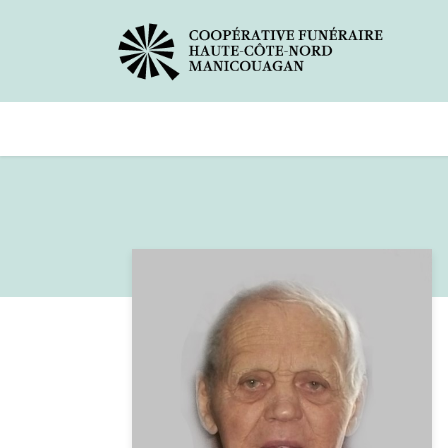
Avis de décès
Services offer