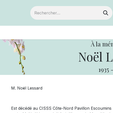
ts
Devenir membre
Votre coopérative
À la mé
Noël L
1935
M. Noël Lessard
Est décédé au CISSS Côte-Nord Pavillon Escoumins l