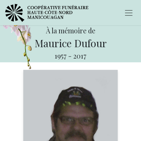
À la mémoire de
Maurice Dufour
1957
-
2017