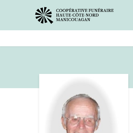
Avis de décès
Services offer