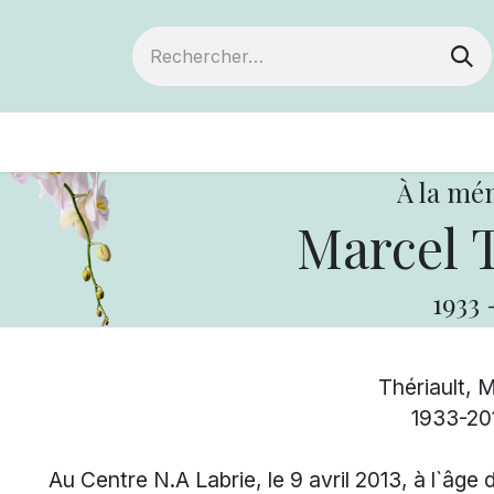
ts
Devenir membre
Votre coopérative
À la mé
Marcel T
1933
Thériault, 
1933-20
Au Centre N.A Labrie, le 9 avril 2013, à l`âg