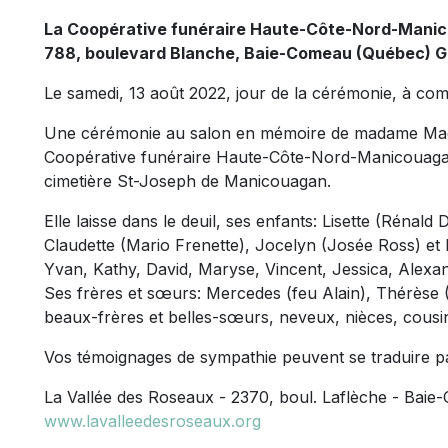
La Coopérative funéraire Haute-Côte-Nord-Mani
788, boulevard Blanche, Baie-Comeau (Québec) 
Le samedi, 13 août 2022, jour de la cérémonie, à com
Une cérémonie au salon en mémoire de madame Made
Coopérative funéraire Haute-Côte-Nord-Manicouagan,
cimetière St-Joseph de Manicouagan.
Elle laisse dans le deuil, ses enfants: Lisette (Rénal
Claudette (Mario Frenette), Jocelyn (Josée Ross) et 
Yvan, Kathy, David, Maryse, Vincent, Jessica, Alexand
Ses frères et sœurs: Mercedes (feu Alain), Thérèse 
beaux-frères et belles-sœurs, neveux, nièces, cousin
Vos témoignages de sympathie peuvent se traduire p
La Vallée des Roseaux - 2370, boul. Laflèche - Ba
www.lavalleedesroseaux.org