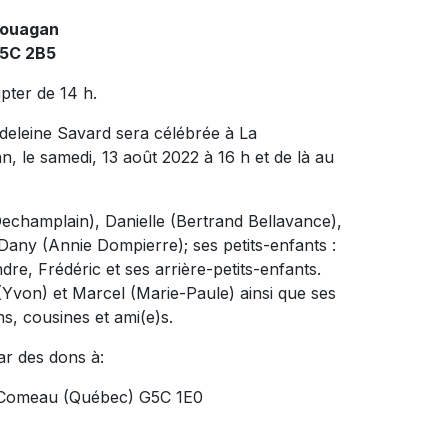
couagan
G5C 2B5
pter de 14 h.
leine Savard sera célébrée à La
 le samedi, 13 août 2022 à 16 h et de là au
d Dechamplain), Danielle (Bertrand Bellavance),
Dany (Annie Dompierre); ses petits-enfants :
re, Frédéric et ses arrière-petits-enfants.
(Yvon) et Marcel (Marie-Paule) ainsi que ses
s, cousines et ami(e)s.
ar des dons à:
ie-Comeau (Québec) G5C 1E0