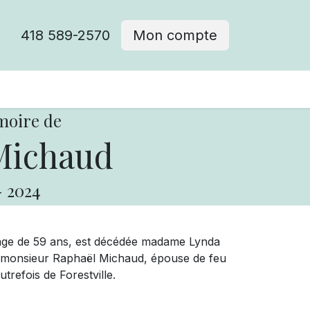
418 589-2570
Mon compte
moire de
Michaud
-
2024
’âge de 59 ans, est décédée madame Lynda
u monsieur Raphaël Michaud, épouse de feu
refois de Forestville.