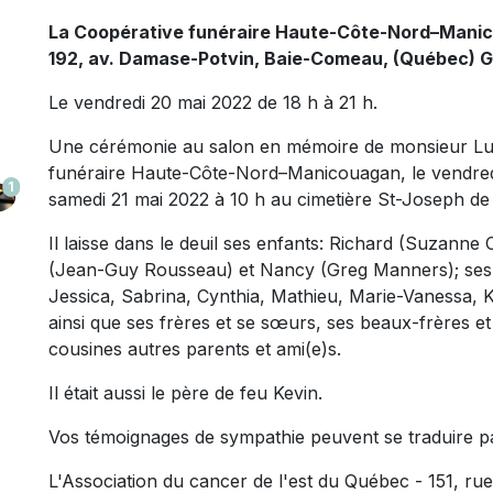
La Coopérative funéraire Haute-Côte-Nord–Mani
192, av. Damase-Potvin, Baie-Comeau, (Québec) 
Le vendredi 20 mai 2022 de 18 h à 21 h.
Une cérémonie au salon en mémoire de monsieur Luci
funéraire Haute-Côte-Nord–Manicouagan, le vendredi,
1
samedi 21 mai 2022 à 10 h au cimetière St-Joseph d
Il laisse dans le deuil ses enfants: Richard (Suzann
(Jean-Guy Rousseau) et Nancy (Greg Manners); ses p
Jessica, Sabrina, Cynthia, Mathieu, Marie-Vanessa, K
ainsi que ses frères et se sœurs, ses beaux-frères e
cousines autres parents et ami(e)s.
Il était aussi le père de feu Kevin.
Vos témoignages de sympathie peuvent se traduire p
L'Association du cancer de l'est du Québec - 151, ru