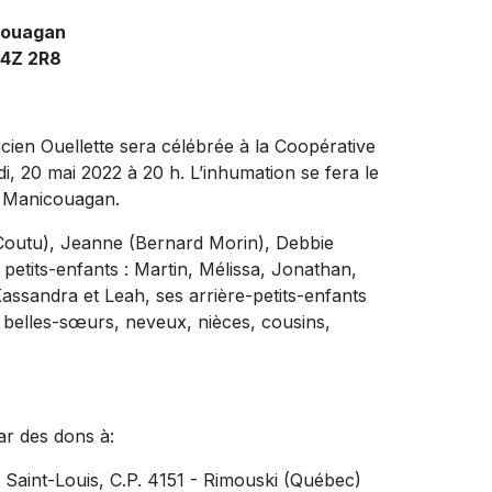
couagan
G4Z 2R8
en Ouellette sera célébrée à la Coopérative
 20 mai 2022 à 20 h. L’inhumation se fera le
e Manicouagan.
e Coutu), Jeanne (Bernard Morin), Debbie
etits-enfants : Martin, Mélissa, Jonathan,
assandra et Leah, ses arrière-petits-enfants
t belles-sœurs, neveux, nièces, cousins,
ar des dons à:
e Saint-Louis, C.P. 4151 - Rimouski (Québec)