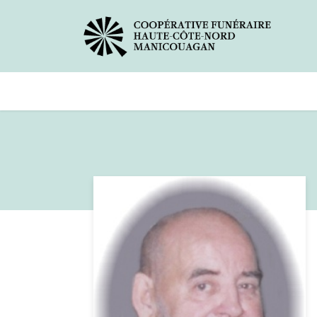
Avis de décès
Services offer