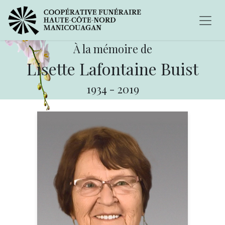
À la mémoire de
Lisette Lafontaine Buist
1934
-
2019