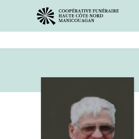
Avis de décès
Services offer