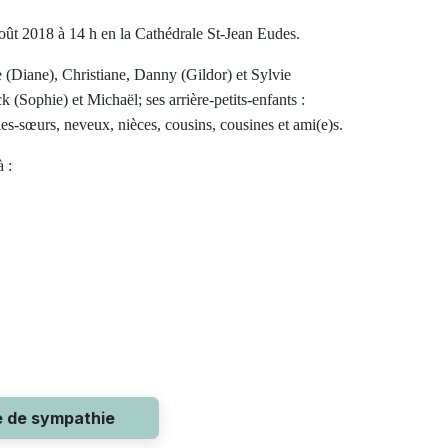
août 2018 à
14 h en la Cathédrale St-Jean Eudes.
de (Diane), Christiane, Danny (Gildor) et Sylvie
ck (Sophie) et Michaël; ses arrière-petits-enfants :
les-sœurs, neveux, nièces, cousins, cousines et ami(e)s.
 :
e de sympathie