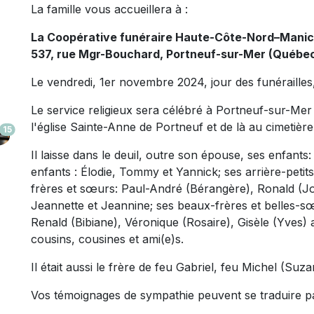
La famille vous accueillera à :
La Coopérative funéraire Haute-Côte-Nord–Mani
537, rue Mgr-Bouchard, Portneuf-sur-Mer (Québe
Le vendredi, 1er novembre 2024, jour des funérailles
Le service religieux sera célébré à Portneuf-sur-Me
l'église Sainte-Anne de Portneuf et de là au cimetière 
15
Il laisse dans le deuil, outre son épouse, ses enfants
enfants : Élodie, Tommy et Yannick; ses arrière-petit
frères et sœurs: Paul-André (Bérangère), Ronald (Joh
Jeannette et Jeannine; ses beaux-frères et belles-s
Renald (Bibiane), Véronique (Rosaire), Gisèle (Yves) 
cousins, cousines et ami(e)s.
Il était aussi le frère de feu Gabriel, feu Michel (Suz
Vos témoignages de sympathie peuvent se traduire p