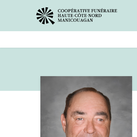
Avis de décès
Services offer