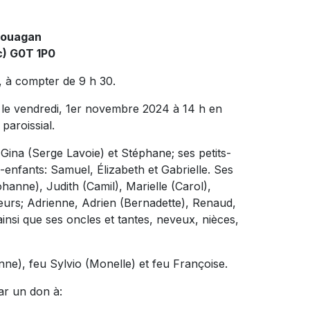
couagan
c) G0T 1P0
, à compter de 9 h 30.
r le vendredi, 1er novembre 2024 à 14 h en
paroissial.
: Gina (Serge Lavoie) et Stéphane; ses petits-
s-enfants: Samuel, Élizabeth et Gabrielle. Ses
anne), Judith (Camil), Marielle (Carol),
œurs; Adrienne, Adrien (Bernadette), Renaud,
ainsi que ses oncles et tantes, neveux, nièces,
anne), feu Sylvio (Monelle) et feu Françoise.
ar un don à: