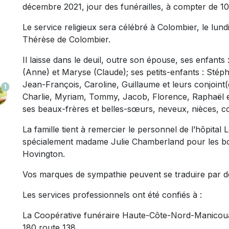
décembre 2021, jour des funérailles, à compter de 10
Le service religieux sera célébré à Colombier, le lund
Thérèse de Colombier.
Il laisse dans le deuil, outre son épouse, ses enfants
(Anne) et Maryse (Claude); ses petits-enfants : Stéph
Jean-François, Caroline, Guillaume et leurs conjoint(e)
1
Charlie, Myriam, Tommy, Jacob, Florence, Raphaël et
ses beaux-frères et belles-sœurs, neveux, nièces, co
La famille tient à remercier le personnel de l’hôpital 
spécialement madame Julie Chamberland pour les b
Hovington.
Vos marques de sympathie peuvent se traduire par de
Les services professionnels ont été confiés à :
La Coopérative funéraire Haute-Côte-Nord-Manico
180 route 138