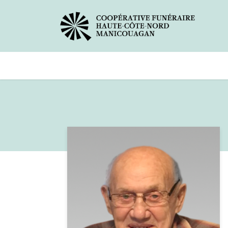
Avis de décès
Services offer