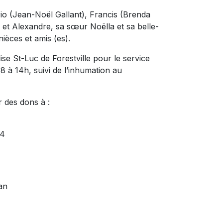
io (Jean-Noël Gallant), Francis (Brenda
 et Alexandre, sa sœur Noëlla et sa belle-
neveux, nièces et amis (es).
lise St-Luc de Forestville pour le service
8 à 14h, suivi de l’inhumation au
r des dons à :
E4
an