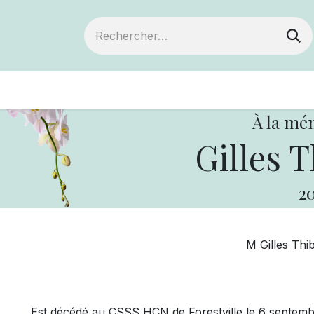
ts
Devenir membre
Votre coopérative
À la mé
Gilles T
20
M Gilles Thi
Est décédé au CSSS
HCN de Forestville le 6 septem