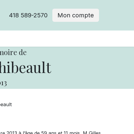
418 589-2570
Mon compte
moire de
hibeault
13
beault
bre
2013 à l’âge de 59 ans et 11 mois,
M Gilles