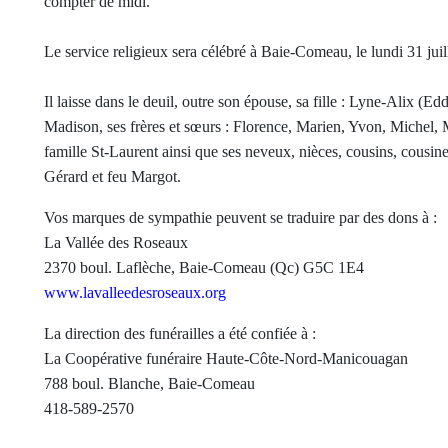
compter de midi.
Le service religieux sera célébré à Baie-Comeau, le lundi 31 jui
Il laisse dans le deuil, outre son épouse, sa fille : Lyne-Alix (Eddy
Madison, ses frères et sœurs : Florence, Marien, Yvon, Michel, M
famille St-Laurent ainsi que ses neveux, nièces, cousins, cousines 
Gérard et feu Margot.
Vos marques de sympathie peuvent se traduire par des dons à :
La Vallée des Roseaux
2370 boul. Laflèche, Baie-Comeau (Qc) G5C 1E4
www.lavalleedesroseaux.org
La direction des funérailles a été confiée à :
La Coopérative funéraire Haute-Côte-Nord-Manicouagan
788 boul. Blanche, Baie-Comeau
418-589-2570