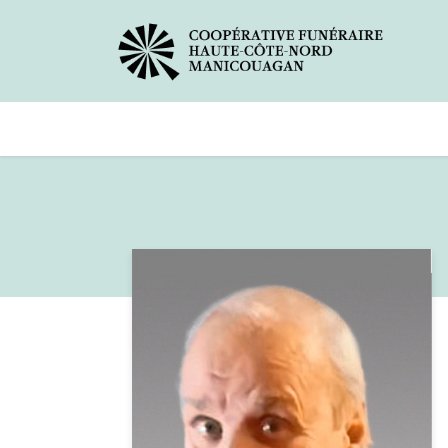
Avis de décès
Services offer