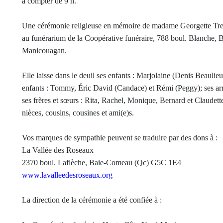
à compter de 9 h.
Une cérémonie religieuse en mémoire de madame Georgette Tremb
au funérarium de la Coopérative funéraire, 788 boul. Blanche, 
Manicouagan.
Elle laisse dans le deuil ses enfants : Marjolaine (Denis Beaulie
enfants : Tommy, Éric David (Candace) et Rémi (Peggy); ses arriè
ses frères et sœurs : Rita, Rachel, Monique, Bernard et Claudette
nièces, cousins, cousines et ami(e)s.
Vos marques de sympathie peuvent se traduire par des dons à :
La Vallée des Roseaux
2370 boul. Laflèche, Baie-Comeau (Qc) G5C 1E4
www.lavalleedesroseaux.org
La direction de la cérémonie a été confiée à :