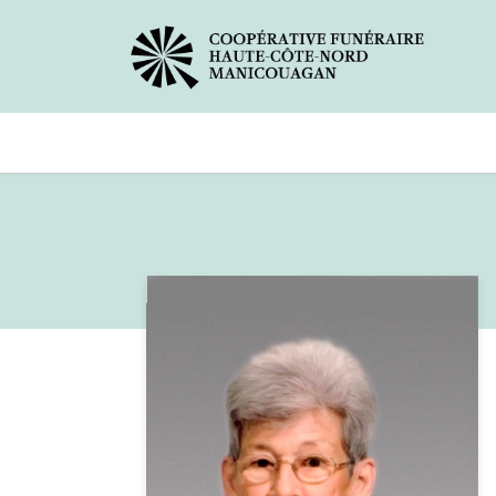
Avis de décès
Services offer