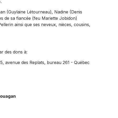
.
stian (Guylaine Létourneau), Nadine (Denis
es de sa fiancée (feu Mariette Jobidon)
Pellerin ainsi que ses neveux, nièces, cousins,
ar des dons à:
15, avenue des Replats, bureau 261 - Québec
couagan