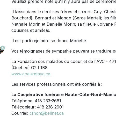
Veuillez prendre note qu’il n’y aura pas de cérémonie
Il laisse dans le deuil ses frères et sœurs: Guy, Chri
Bouchard), Bernard et Manon (Serge Martel); les fill
Nathalie Morin et Danielle Morin; sa filleule Jolyane 
cousines et ami(e)s.
Il est parti rejoindre sa douce Mariette.
4
Vos témoignages de sympathie peuvent se traduire p
La Fondation des maladies du coeur et de l'AVC - 47
(Québec) G2J 1B8
www.coeuretavc.ca
Les services professionnels ont été confiés à :
La Coopérative funéraire Haute-Côte-Nord–Mani
Téléphone: 418 233-2661
Télécopieur: 418 238-2901
Courriel:
cfhcn@bellnet.ca