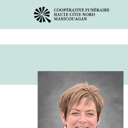
Avis de décès
Services offer