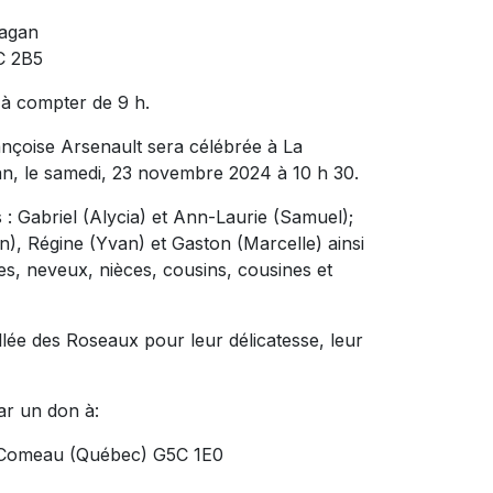
uagan
C 2B5
 à compter de 9 h.
çoise Arsenault sera célébrée à La
, le samedi, 23 novembre 2024 à 10 h 30.
s : Gabriel (Alycia) et Ann-Laurie (Samuel);
), Régine (Yvan) et Gaston (Marcelle) ainsi
es, neveux, nièces, cousins, cousines et
allée des Roseaux pour leur délicatesse, leur
ar un don à:
ie-Comeau (Québec) G5C 1E0