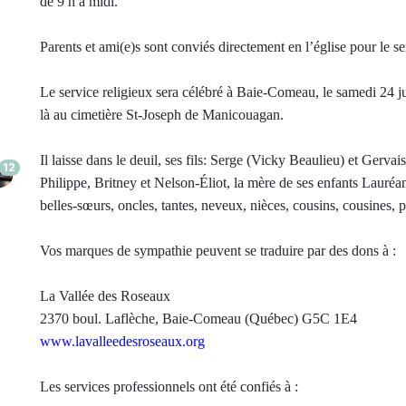
de 9 h à midi.
Parents et ami(e)s sont conviés directement en l’église pour le se
Le service religieux sera célébré à Baie-Comeau, le samedi 24 ju
là au cimetière St-Joseph de Manicouagan.
Il laisse dans le deuil, ses fils: Serge (Vicky Beaulieu) et Gerva
12
Philippe, Britney et Nelson-Éliot, la mère de ses enfants Lauréan
belles-sœurs, oncles, tantes, neveux, nièces, cousins, cousines, pa
Vos marques de sympathie peuvent se traduire par des dons à :
La Vallée des Roseaux
2370 boul. Laflèche, Baie-Comeau (Québec) G5C 1E4
www.lavalleedesroseaux.org
Les services professionnels ont été confiés à :