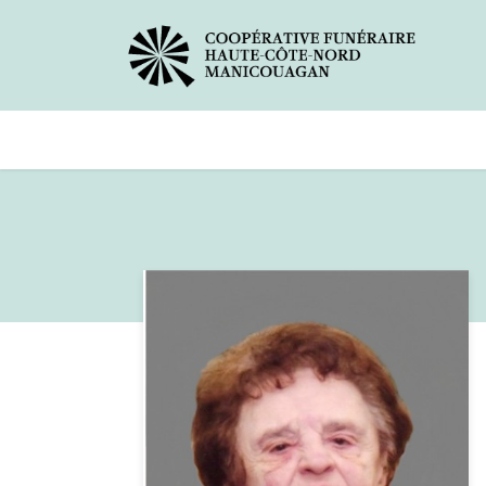
Avis de décès
Services offer