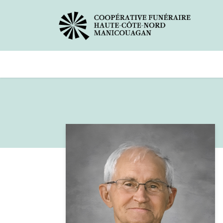
Avis de décès
Services offer