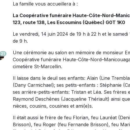
La famille vous accueillera à :
La Coopérative funéraire Haute-Côte-Nord–Mani
123, route 138, Les Escoumins (Québec) G0T 1K0
Le vendredi, 14 juin 2024 de 19 h à 22 h et le samedi
de 9 h.
Une cérémonie au salon en mémoire de monsieur Emi
21
Coopérative funéraire Haute-Côte-Nord–Manicouagan, 
cimetière St-Marcellin.
Il laisse dans le deuil ses enfants: Alain (Line Trem
(Dany Carmichael); ses petits-enfants : Stéphanie (Ca
ses arrière-petits-enfants: Tristan et Léa. Ses frères
Raymond Deschênes (Jacqueline Thériault) ainsi que
nièces, cousins, cousines et ami(e)s.
Il était aussi le frère de feu Florian, feu Lauréat (De
Brisson), feu Roger (feu Fernande Brisson), feu Mari