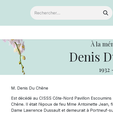
ts
Devenir membre
Votre coopérative
À la mé
Denis D
1932
M. Denis Du Chêne
Est décédé au CISSS Côte-Nord Pavillon Escoumins le
Chêne. Il était l’époux de feu Mme Antoinette Jean, 
Dame Lawrence Dussault et demeurait à Po