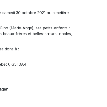
e samedi 30 octobre 2021 au cimetière
 Gino (Marie-Ange); ses petits-enfants :
s beaux-frères et belles-sœurs, oncles,
es dons à :
uébec), G5l 0A4
uagan