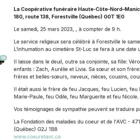
La Coopérative funéraire Haute-Côte-Nord–Mani
180, route 138, Forestville (Québec) G0T 1E0
Le samedi, 25 mars 2023, , à compter de 9 h.
Le service religieux sera célébré à Forestville le same
L’inhumation au cimetière St-Luc se fera à une date u
16
Il laisse dans le deuil, outre sa conjointe, sa fille: V
enfants : Zach, Aurélie et Livia. Sa sœur et son frère
frères et belles-sœurs, neveux, nièces, cousins, cous
Il était aussi le frère de feu Jacques, feu Lucien, feu
Marie-Paule, feu Odile, feu Marguerite et feu Nicole.
Vos témoignages de sympathie peuvent se traduire p
La Fondation des maladies du coeur et de l'AVC - 47
(Québec) G2J 1B8
www.coeuretavc.ca