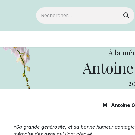
ts
Devenir membre
Votre coopérative
À la mé
Antoine
20
M. Antoine 
«Sa grande générosité, et sa bonne humeur contagie
mémoire des gens qui l’ont côtoyé.
…