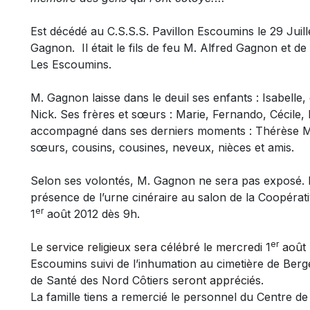
Est décédé au C.S.S.S. Pavillon Escoumins le 29 Juill
Gagnon
. Il était le fils de feu M. Alfred Gagnon et
Les Escoumins.
M. Gagnon laisse dans le deuil ses enfants : Isabelle, 
Nick. Ses frères et sœurs : Marie, Fernando, Cécile, P
accompagné dans ses derniers moments : Thérèse Mo
sœurs, cousins, cousines, neveux, nièces et amis.
Selon ses volontés, M. Gagnon ne sera pas
exposé. 
présence de l’urne cinéraire au salon de la Coopéra
er
1
août 2012 dès 9h.
er
Le service religieux sera célébré le mercredi 1
août 
Escoumins suivi de l’inhumation au cimetière de Ber
de Santé des Nord Côtiers
seront appréciés.
La famille tiens a remercié le personnel du Centre d