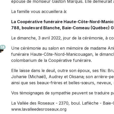
épouse de monsieur Gaston Marquis. Elle demeurait
La famille vous accueillera à:
La Coopérative funéraire Haute-Côte-Nord-Mani
788, boulevard Blanche, Baie-Comeau (Québec) 
Le dimanche, 3 avril 2022, jour de la cérémonie, à c
14
Une cérémonie au salon en mémoire de madame Anit
funéraire Haute-Côte-Nord-Manicouagan, le dimanche,
colombarium de la Coopérative funéraire.
Elle laisse dans le deuil, outre son époux, ses fils: B
Johanie (Michaël), Audrey et Oksana; son arrière-peti
ainsi que ses beaux-frères et belles-sœurs, neveux, n
Vos témoignages de sympathie peuvent se traduire p
La Vallée des Roseaux - 2370, boul. Laflèche - Ba
www.lavalleedesroseaux.org