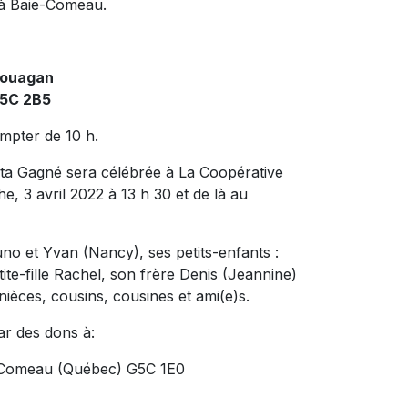
 à Baie-Comeau.
couagan
G5C 2B5
ompter de 10 h.
a Gagné sera célébrée à La Coopérative
 3 avril 2022 à 13 h 30 et de là au
runo et Yvan (Nancy), ses petits-enfants :
te-fille Rachel, son frère Denis (Jeannine)
ièces, cousins, cousines et ami(e)s.
ar des dons à:
ie-Comeau (Québec) G5C 1E0