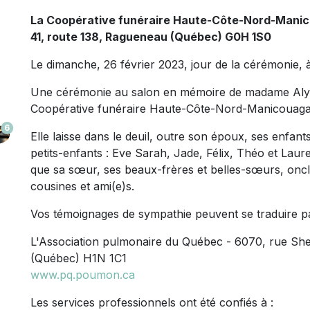
La Coopérative funéraire Haute-Côte-Nord-Mani
41, route 138, Ragueneau (Québec) G0H 1S0
Le dimanche, 26 février 2023, jour de la cérémonie, 
Une cérémonie au salon en mémoire de madame Alyn
Coopérative funéraire Haute-Côte-Nord-Manicouagan,
6
Elle laisse dans le deuil, outre son époux, ses enfant
petits-enfants : Eve Sarah, Jade, Félix, Théo et Lau
que sa sœur, ses beaux-frères et belles-sœurs, oncle
cousines et ami(e)s.
Vos témoignages de sympathie peuvent se traduire p
L'Association pulmonaire du Québec - 6070, rue Sh
(Québec) H1N 1C1
www.pq.poumon.ca
Les services professionnels ont été confiés à :