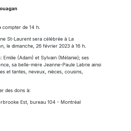
couagan
à compter de 14 h.
e St-Laurent sera célébrée à La
 le dimanche, 26 février 2023 à 16 h.
s: Emilie (Adam) et Sylvain (Mélanie); ses
rence, sa belle-mère Jeanne-Paule Labrie ainsi
s et tantes, neveux, nièces, cousins,
ar des dons à:
erbrooke Est, bureau 104 - Montréal