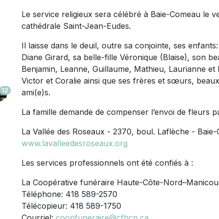
Le service religieux sera célébré à Baie-Comeau le v
cathédrale Saint-Jean-Eudes.
Il laisse dans le deuil, outre sa conjointe, ses enfant
Diane Girard, sa belle-fille Véronique (Blaise), son be
Benjamin, Leanne, Guillaume, Mathieu, Laurianne et le
Victor et Coralie ainsi que ses frères et sœurs, beau
12
ami(e)s.
La famille demande de compenser l’envoi de fleurs pa
La Vallée des Roseaux - 2370, boul. Laflèche - Ba
www.lavalleedesroseaux.org
Les services professionnels ont été confiés à :
La Coopérative funéraire Haute-Côte-Nord–Manico
Téléphone: 418 589-2570
Télécopieur: 418 589-1750
Courriel:
coopfuneraire@cfhcn.ca