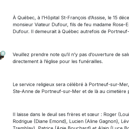
À Québec, à l’Hôpital St-François d’Assise, le 15 dé
monsieur Viateur Dufour, fils de feu madame Rose-E
Dufour. Il demeurait à Québec autrefois de Portneuf
8
Veuillez prendre note qu’il n’y pas d’ouverture de sal
directement à l’église pour les funérailles.
Le service religieux sera célébré à Portneuf-sur-Mer,
Ste-Anne de Portneuf-sur-Mer et de là au cimetière p
Il laisse dans le deuil ses frères et sœur : Roger (Lou
Rodrigue (Diane Emond), Lucien (Aline Gagnon), Lévis
Tremblay), Patrice (Anie Bouchard) et Alain (Luce 