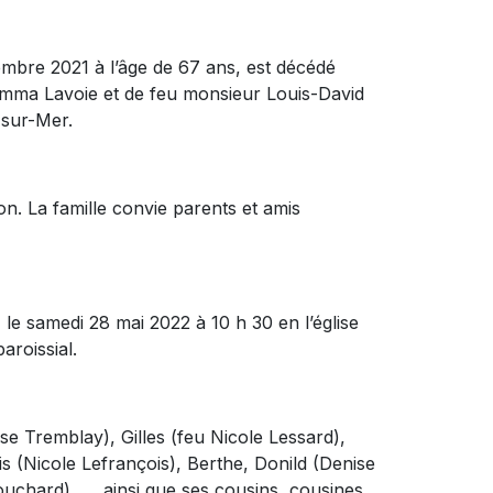
cembre 2021 à l’âge de 67 ans, est décédé
mma Lavoie et de feu monsieur Louis-David
-sur-Mer.
on. La famille convie parents et amis
 le samedi 28 mai 2022 à 10 h 30 en l’église
aroissial.
ise Tremblay), Gilles (feu Nicole Lessard),
 (Nicole Lefrançois), Berthe, Donild (Denise
Bouchard) ainsi que ses cousins, cousines,