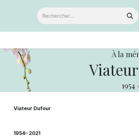
ts
Devenir membre
Votre coopérative
À la mé
Viateur
1954
Viateur Dufour
1954– 2021